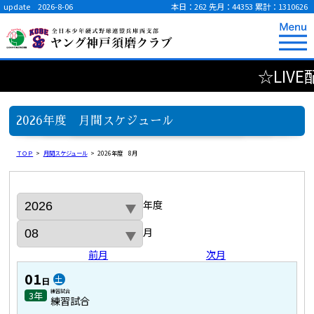
update 2026-8-06
本日：262
先月：44353
累計：1310626
☆LIVE
2026年度 月間スケジュール
ＴＯＰ
>
月間スケジュール
>
2026年度 8月
年度
月
前月
次月
01
土
日
練習試合
3年
練習試合