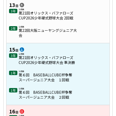
13
木
日
公式戦
3年
第21回オリックス・バファローズ
CUP2026少年硬式野球大会 2回戦
公式戦
2年
第22回大阪ニューヤングジュニア大
会
15
土
日
公式戦
3年
第21回オリックス・バファローズ
CUP2026少年硬式野球大会 準決勝
公式戦
1年
第６回 BASEBALLCUBE杯争奪
スーパージュニア大会 １回戦
公式戦
1年
第６回 BASEBALLCUBE杯争奪
スーパージュニア大会 ２回戦
16
日
日
公式戦