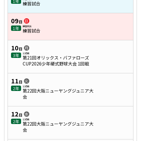
1年
練習試合
09
日
日
練習試合
1年
練習試合
10
月
日
公式戦
3年
第21回オリックス・バファローズ
CUP2026少年硬式野球大会 1回戦
11
火
日
公式戦
2年
第22回大阪ニューヤングジュニア大
会
12
水
日
公式戦
2年
第22回大阪ニューヤングジュニア大
会