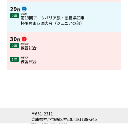
29
土
日
公式戦
2年
第19回アークバリア旗・徳島県知事
杯争奪東四国大会（ジュニアの部）
30
日
日
練習試合
2年
練習試合
練習試合
1年
練習試合
〒651-2311
兵庫県神戸市西区神出町東1188-345
TEL :
078-964-3389