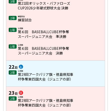
3年
第21回オリックス・バファローズ
CUP2026少年硬式野球大会 決勝
練習試合
2年
練習試合
公式戦
1年
第６回 BASEBALLCUBE杯争奪
スーパージュニア大会 準決勝
公式戦
1年
第６回 BASEBALLCUBE杯争奪
スーパージュニア大会 決勝
22
土
日
公式戦
2年
第19回アークバリア旗・徳島県知事
杯争奪東四国大会（ジュニアの部）
23
日
日
公式戦
2年
第19回アークバリア旗・徳島県知事
杯争奪東四国大会（ジュニアの部）