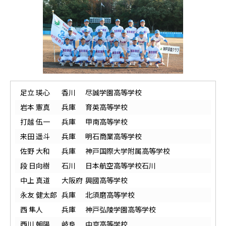
足立 瑛心
香川
尽誠学園高等学校
岩本 憲真
兵庫
育英高等学校
打越 伍一
兵庫
甲南高等学校
来田 遥斗
兵庫
明石商業高等学校
佐野 大和
兵庫
神戸国際大学附属高等学校
段 日向樹
石川
日本航空高等学校石川
中上 真道
大阪府
興國高等学校
永友 健太郎
兵庫
北須磨高等学校
西 隼人
兵庫
神戸弘陵学園高等学校
西川 朝陽
岐阜
中京高等学校