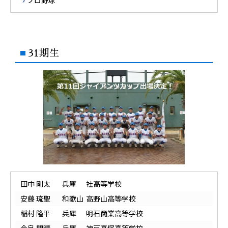
プロ野球
31期生
田中 剛太
兵庫
社高等学校
安藤 琉聖
和歌山
高野山高等学校
稲村 隆平
兵庫
明石商業高等学校