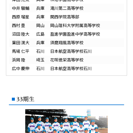
中井 駿輔
兵庫
滝川第二高等学校
西原 瑠星
兵庫
関西学院高等部
西村 塁
岡山
岡山理科大学附属高等学校
沼田 陸大
広島
盈進学園盈進中学高等学校
葉田 滉大
兵庫
須磨翔風高等学校
馬場 仁平
石川
日本航空高等学校石川
浜岡 陸
埼玉
花咲徳栄高等学校
広中 慶伸
石川
日本航空高等学校石川
33期生