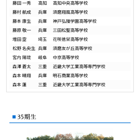
藤田 一秀
高知
高知中央高等学校
藤村 航成
兵庫
須磨翔風高等学校
藤本 康生
兵庫
神戸弘陵学園高等学校
藤原 敬一
兵庫
三田松聖高等学校
増田 空
埼玉
花咲徳栄高等学校
松野 名央生
兵庫
須磨友が丘高等学校
宮内 陽琉
岐阜
中京高等学校
森澤 蒼太
三重
近畿大学工業高等専門学校
森本 晴翔
兵庫
明石商業高等学校
森本 蓮
三重
近畿大学工業高等専門学校
35期生