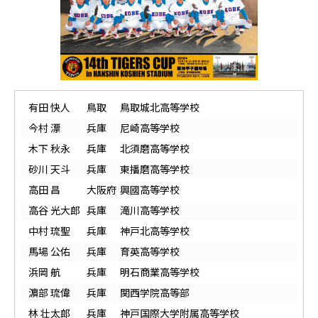
有田 快人
鳥取
鳥取城北高等学校
今村 漂
兵庫
尼崎高等学校
木下 秋永
兵庫
北須磨高等学校
砂川 天斗
兵庫
東播磨高等学校
高田 昌
大阪府
興國高等学校
高谷 光大郎
兵庫
滝川高等学校
中村 琉聖
兵庫
神戸北高等学校
馬場 公佑
兵庫
育英高等学校
浜岡 航
兵庫
明石商業高等学校
濵部 琉偉
兵庫
関西学院高等部
林 壮太郎
兵庫
神戸国際大学附属高等学校