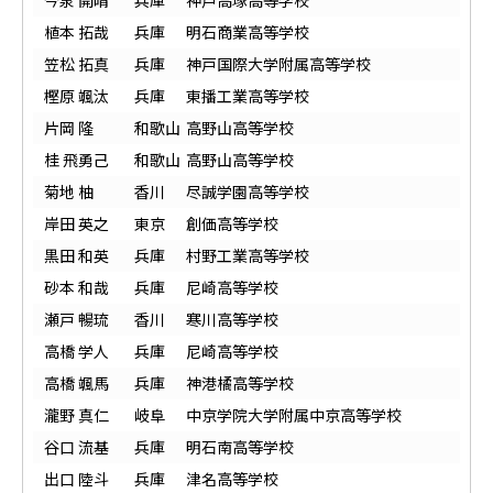
今泉 開晴
兵庫
神戸高塚高等学校
植本 拓哉
兵庫
明石商業高等学校
笠松 拓真
兵庫
神戸国際大学附属高等学校
樫原 颯汰
兵庫
東播工業高等学校
片岡 隆
和歌山
高野山高等学校
桂 飛勇己
和歌山
高野山高等学校
菊地 柚
香川
尽誠学園高等学校
岸田 英之
東京
創価高等学校
黒田 和英
兵庫
村野工業高等学校
砂本 和哉
兵庫
尼崎高等学校
瀬戸 暢琉
香川
寒川高等学校
高橋 学人
兵庫
尼崎高等学校
高橋 颯馬
兵庫
神港橘高等学校
瀧野 真仁
岐阜
中京学院大学附属中京高等学校
谷口 流基
兵庫
明石南高等学校
出口 陸斗
兵庫
津名高等学校