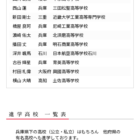
西山 蓮
兵庫
三田松聖高等学校
新田 剛士
三重
近畿大学工業高等専門学校
橋屋 良珂
兵庫
尼崎工業高等学校
濵崎 佑太
兵庫
北須磨高等学校
播田 丈
兵庫
明石商業高等学校
深井 颯馬
石川
日本航空高等学校石川
古谷 輝星
兵庫
育英高等学校
村田 礼偉
大阪府
興國高等学校
横山 大晴
高知
土佐高等学校
進学高校 一覧表
兵庫県下の高校（公立・私立）はもちろん 他府県の
有名高校へも進学しております。