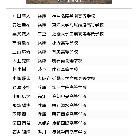
芦田 隼人
兵庫
神戸弘陵学園高等学校
安達 圭祐
兵庫
東洋大学附属姫路高等学校
粟賀 哉太
三重
近畿大学工業高等専門学校
市橋 慶祐
兵庫
小野高等学校
上山 広寿
兵庫
育英高等学校
大上 晃輝
兵庫
明石南高等学校
桂 恵樹
岐阜
中京高等学校
小峰 聡太
大阪府
近畿大学附属高等学校
通澤 陸空
兵庫
第一学院高等学校
中川 広笑
高知
高知中央高等学校
服部 望歩
兵庫
明石清水高等学校
羽藤 翼
兵庫
明石商業高等学校
濵田 泰希
京都府
京都国際高等学校
福吉 陽輝
香川
尽誠学園高等学校