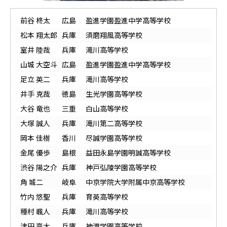
前谷 柊太
広島
盈進学園盈進中学高等学校
松本 翔太郎
兵庫
須磨翔風高等学校
室井 陸哉
兵庫
滝川高等学校
山城 大空斗
広島
盈進学園盈進中学高等学校
足立 英二
兵庫
滝川高等学校
井手 克哉
徳島
生光学園高等学校
大谷 竜也
三重
白山高等学校
大塚 誠人
兵庫
滝川第二高等学校
岡本 佳樹
香川
尽誠学園高等学校
金尾 優歩
島根
益田永島学園明誠高等学校
渋谷 陽之介
兵庫
神戸弘陵学園高等学校
角 城二
岐阜
中京学院大学附属中京高等学校
竹内 悠聖
兵庫
育英高等学校
種村 颯人
兵庫
滝川高等学校
津田 亮太
兵庫
神港学園高等学校