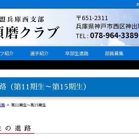
〒651-2311
兵庫県神戸市西区神出町東
078-964-3389
TEL :
フ紹介
選手紹介
卒部生進路
部員募集
路（第11期生～第15期生）
進路
>
第11期生～第15期生
生の進路