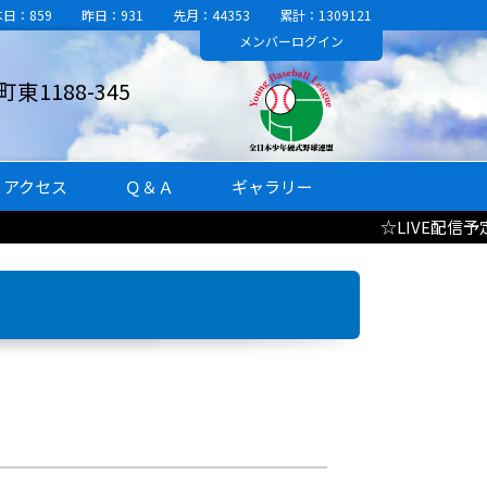
本日：859
昨日：931
先月：44353
累計：1309121
メンバー
ログイン
1188-345
アクセス
Ｑ＆Ａ
ギャラリー
☆LIVE配信予定☆8/10(月) 3年 1