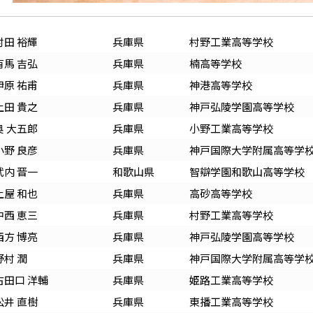
村田 裕輝
兵庫
県
村野工業高等学校
有馬 吉弘
兵庫
県
楠高等学校
伊原 祐甫
兵庫
県
神港高等学校
上田 貴之
兵庫
県
神戸弘陵学園高等学校
奥 大五郎
兵庫
県
小野工業高等学校
小野 良彦
兵庫
県
神戸国際大学附属高等学
武内 晋一
和歌山
県
智辯学園和歌山高等学校
土屋 和也
兵庫
県
高砂高等学校
中西 恵三
兵庫
県
村野工業高等学校
西方 博亮
兵庫
県
神戸弘陵学園高等学校
野村 潤
兵庫
県
神戸国際大学附属高等学
古田口 洋輔
兵庫
県
姫路工業高等学校
松井 直樹
兵庫
県
東播工業高等学校