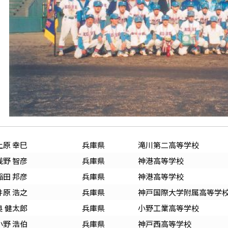
上原 幸巳
兵庫
県
滝川第二高等学校
浅野 智彦
兵庫
県
神港高等学校
稲田 邦彦
兵庫
県
神港高等学校
井原 浩之
兵庫
県
神戸国際大学附属高等学
奥 健太郎
兵庫
県
小野工業高等学校
小野 浩伯
兵庫
県
神戸西高等学校