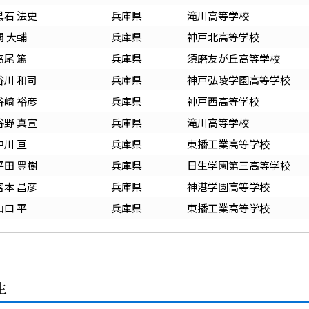
黒石 法史
兵庫
県
滝川高等学校
関 大輔
兵庫
県
神戸北高等学校
高尾 篤
兵庫
県
須磨友が丘高等学校
谷川 和司
兵庫
県
神戸弘陵学園高等学校
谷崎 裕彦
兵庫
県
神戸西高等学校
谷野 真宣
兵庫
県
滝川高等学校
中川 亘
兵庫
県
東播工業高等学校
平田 豊樹
兵庫
県
日生学園第三高等学校
宮本 昌彦
兵庫
県
神港学園高等学校
山口 平
兵庫
県
東播工業高等学校
生