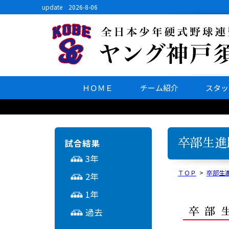
update 2026-8-06
ＨＯＭＥ
チーム紹介
スタッ
試合結果
卒部生進
3年
ＴＯＰ
>
卒部生
2年
1年
過去
卒部