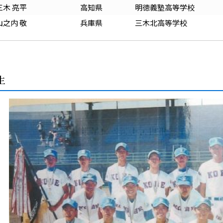
三木 亮平
高知
県
明徳義塾高等学校
山之内 敬
兵庫
県
三木北高等学校
生