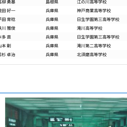
高柳 勇基
島根
県
江の川高等学校
流田 好一
兵庫
県
神戸商業高等学校
平田 育稔
兵庫
県
日生学園第三高等学校
扶川 雅俊
兵庫
県
滝川高等学校
本多 直
兵庫
県
日生学園第三高等学校
山本 剛
兵庫
県
滝川第二高等学校
若杉 卓治
兵庫
県
北須磨高等学校