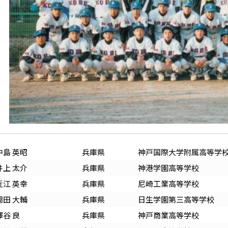
中島 英昭
兵庫
県
神戸国際大学附属高等学
井上 太介
兵庫
県
神港学園高等学校
近江 英幸
兵庫
県
尼崎工業高等学校
岡田 大輔
兵庫
県
日生学園第三高等学校
澤谷 良
兵庫
県
神戸商業高等学校