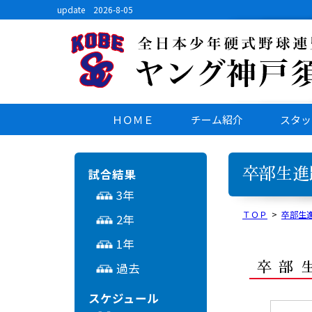
update 2026-8-05
ＨＯＭＥ
チーム紹介
スタッ
試合結果
卒部生進
3年
ＴＯＰ
>
卒部生
2年
1年
過去
卒部
スケジュール