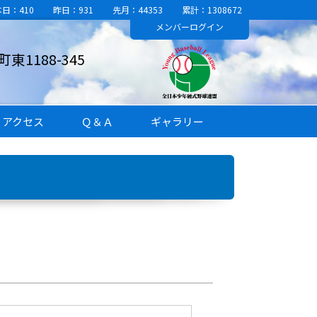
本日：410
昨日：931
先月：44353
累計：1308672
メンバー
ログイン
1188-345
アクセス
Ｑ＆Ａ
ギャラリー