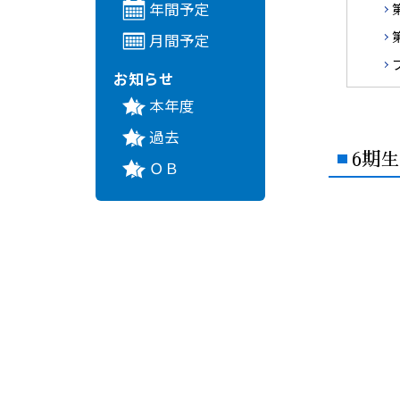
年間予定
月間予定
お知らせ
本年度
過去
6期生
ＯＢ