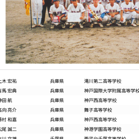
上木 宏祐
兵庫
県
滝川第二高等学校
有馬 宏典
兵庫
県
神戸国際大学附属高等学
神田 航
兵庫
県
神戸西高等学校
高向 亮介
兵庫
県
舞子高等学校
藤村 和嘉
兵庫
県
神戸西高等学校
松尾 誠二
兵庫
県
神港学園高等学校
吉川 文雄
千葉
県
西武台千葉高等学校