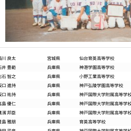
西川 良太
宮城
県
仙台育英高等学校
石井 豊範
兵庫
県
神港学園高等学校
出石 智之
兵庫
県
小野工業高等学校
坂口 進持
兵庫
県
神戸弘陵学園高等学校
坂口 祐持
兵庫
県
神戸国際大学附属高等学
高島 優仁
兵庫
県
神戸国際大学附属高等学
鷹濱 邦臣
兵庫
県
神戸国際大学附属高等学
豊島 雅朋
兵庫
県
育英高等学校
鍋田 武彦
兵庫
県
神戸国際大学附属高等学