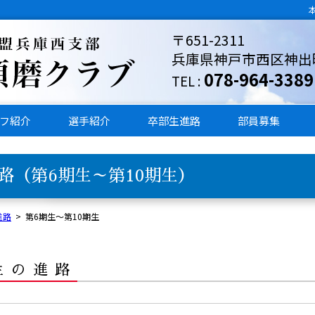
〒651-2311
兵庫県神戸市西区神出町東
078-964-3389
TEL :
フ紹介
選手紹介
卒部生進路
部員募集
路（第6期生～第10期生）
進路
>
第6期生～第10期生
生の進路