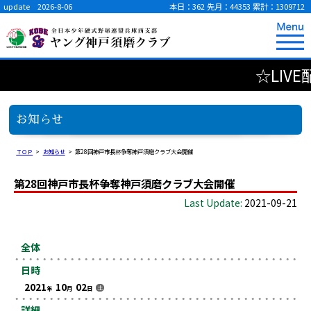
update 2026-8-06
本日：362
先月：44353
累計：1309712
☆LIVE
お知らせ
ＴＯＰ
>
お知らせ
>
第28回神戸市長杯争奪神戸須磨クラブ大会開催
第28回神戸市長杯争奪神戸須磨クラブ大会開催
Last Update:
2021-09-21
全体
日時
2021
10
02
土
年
月
日
詳細