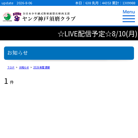
update 2026-8-06
本日：638
先月：44353
累計：1309988
☆LIVE配信予定☆8/10(月
お知らせ
ＴＯＰ
>
お知らせ
>
2026年度 更新
1
件