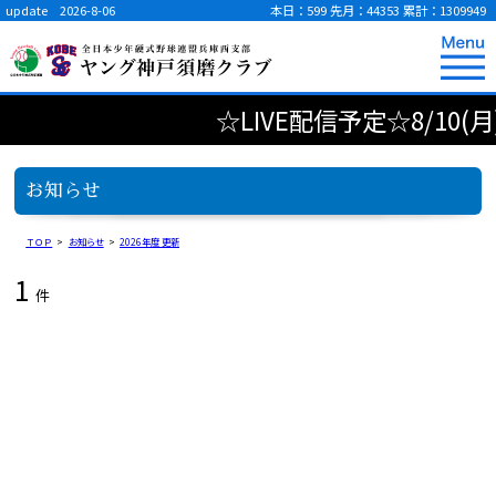
update 2026-8-06
本日：599
先月：44353
累計：1309949
☆LIVE配信予定☆8/10(月
お知らせ
ＴＯＰ
>
お知らせ
>
2026年度 更新
1
件