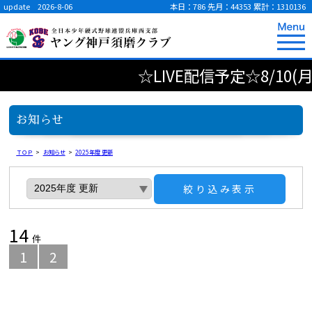
update 2026-8-06
本日：786
先月：44353
累計：1310136
☆LIVE配信予定☆8/10(
お知らせ
ＴＯＰ
>
お知らせ
>
2025年度 更新
絞り込み表示
14
件
1
2