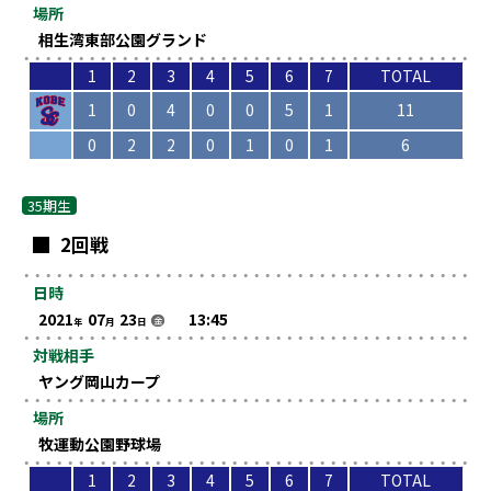
場所
相生湾東部公園グランド
1
2
3
4
5
6
7
TOTAL
1
0
4
0
0
5
1
11
0
2
2
0
1
0
1
6
35期生
2回戦
日時
2021
07
23
13:45
金
年
月
日
対戦相手
ヤング岡山カープ
場所
牧運動公園野球場
1
2
3
4
5
6
7
TOTAL