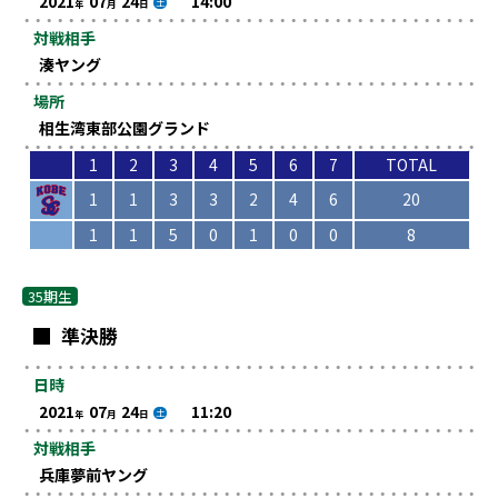
2021
07
24
14:00
土
年
月
日
対戦相手
湊ヤング
場所
相生湾東部公園グランド
1
2
3
4
5
6
7
TOTAL
1
1
3
3
2
4
6
20
1
1
5
0
1
0
0
8
35期生
準決勝
日時
2021
07
24
11:20
土
年
月
日
対戦相手
兵庫夢前ヤング