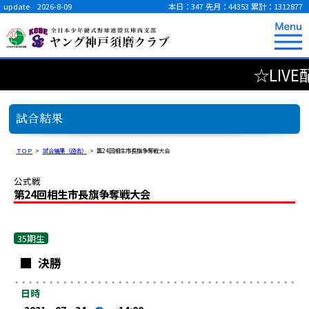
update 2026-8-09
本日：347
先月：44353
累計：1312877
☆LIVE
試合結果
ＴＯＰ
>
試合結果（過去）
>
第24回相生市長旗争奪戦大会
公式戦
第24回相生市長旗争奪戦大会
35期生
決勝
日時