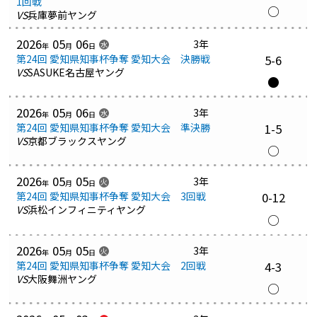
1回戦
○
VS
兵庫夢前ヤング
2026
05
06
3年
水
年
月
日
第24回 愛知県知事杯争奪 愛知大会 決勝戦
5-6
VS
SASUKE名古屋ヤング
●
2026
05
06
3年
水
年
月
日
第24回 愛知県知事杯争奪 愛知大会 準決勝
1-5
VS
京都ブラックスヤング
○
2026
05
05
3年
火
年
月
日
第24回 愛知県知事杯争奪 愛知大会 3回戦
0-12
VS
浜松インフィニティヤング
○
2026
05
05
3年
火
年
月
日
第24回 愛知県知事杯争奪 愛知大会 2回戦
4-3
VS
大阪舞洲ヤング
○