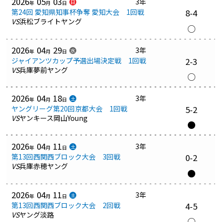
2026
05
03
3年
日
年
月
日
第24回 愛知県知事杯争奪 愛知大会 1回戦
8-4
VS
浜松ブライトヤング
○
2026
04
29
3年
水
年
月
日
ジャイアンツカップ予選出場決定戦 1回戦
2-3
VS
兵庫夢前ヤング
○
2026
04
18
3年
土
年
月
日
ヤングリーグ第20回京都大会 1回戦
5-2
VS
ヤンキース岡山Young
●
2026
04
11
3年
土
年
月
日
第13回西関西ブロック大会 3回戦
0-2
VS
兵庫赤穂ヤング
●
2026
04
11
3年
土
年
月
日
第13回西関西ブロック大会 2回戦
4-5
VS
ヤング淡路
○