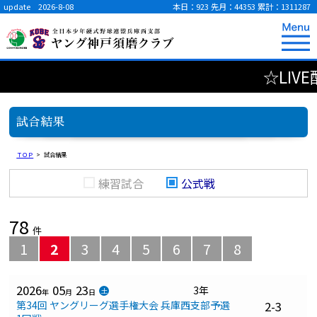
update 2026-8-08
本日：923
先月：44353
累計：1311287
☆LIVE
試合結果
ＴＯＰ
>
試合結果
練習試合
公式戦
78
件
1
2
3
4
5
6
7
8
2026
05
23
3年
土
年
月
日
第34回 ヤングリーグ選手権大会 兵庫西支部予選
2-3