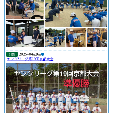
2025
04
26
39期
土
年
月
日
ヤングリーグ第19回京都大会