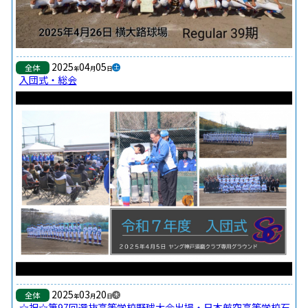
2025
04
05
全体
土
年
月
日
入団式・総会
2025
03
20
全体
木
年
月
日
☆祝☆第97回選抜高等学校野球大会出場・日本航空高等学校石