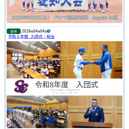
2026
04
04
全体
土
年
月
日
令和８年度_入団式・総会