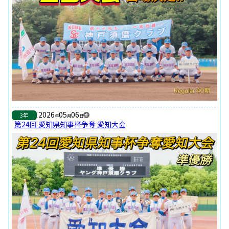
2026
05
06
3年
水
年
月
日
第24回 愛知県知事杯争奪 愛知大会