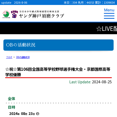
update 2026-8-06
本日：304
先月：44353
累計：1309654
☆LIVE
OBの活動状況
ＴＯＰ
>
OBの活動状況
☆祝☆第106回全国高等学校野球選手権大会・京都国際高等
学校優勝
Last Update:
2024-08-25
全体
日時
2024
08
23
金
年
月
日